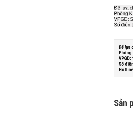
Để lựa c
Phòng K
VPGD: S
Số điện 
Để lựa 
Phòng 
VPGD:
Số điện
Hotlin
Sản 