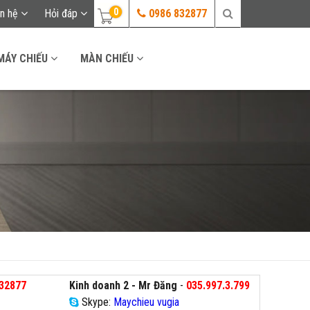
0
ên hệ
Hỏi đáp
0986 832877
MÁY CHIẾU
MÀN CHIẾU
32877
Kinh doanh 2 - Mr Đăng
-
035.997.3.799
Skype:
Maychieu vugia