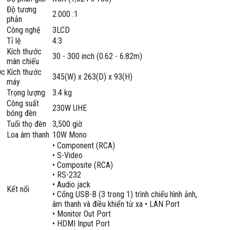
Độ tương
2.000 :1
phản
Công nghệ
3LCD
Tỉ lệ
4:3
Kích thước
30 - 300 inch (0.62 - 6.82m)
màn chiếu
ớc
Kích thước
345(W) x 263(D) x 93(H)
máy
Trọng lượng
3.4 kg
Công suất
230W UHE
bóng đèn
Tuổi thọ đèn
3,500 giờ
Loa âm thanh
10W Mono
• Component (RCA)
• S-Video
• Composite (RCA)
• RS-232
• Audio jack
Kết nối
• Cổng USB-B (3 trong 1) trình chiếu hình ảnh,
âm thanh và điều khiển từ xa • LAN Port
• Monitor Out Port
• HDMI Input Port