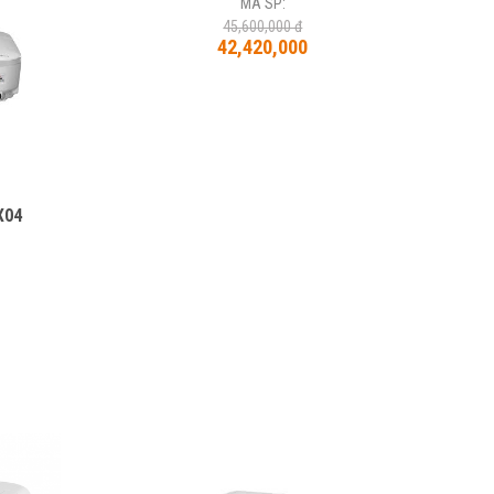
MÃ SP:
45,600,000 đ
42,420,000
X04