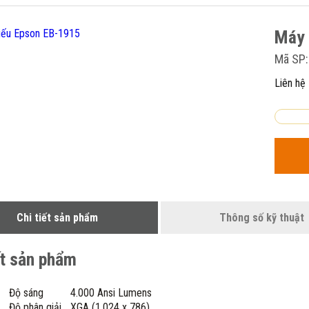
Máy 
Mã SP:
Liên hệ
Chi tiết sản phẩm
Thông số kỹ thuật
ết sản phẩm
Độ sáng
4.000 Ansi Lumens
Độ phân giải
XGA (1,024 x 786)