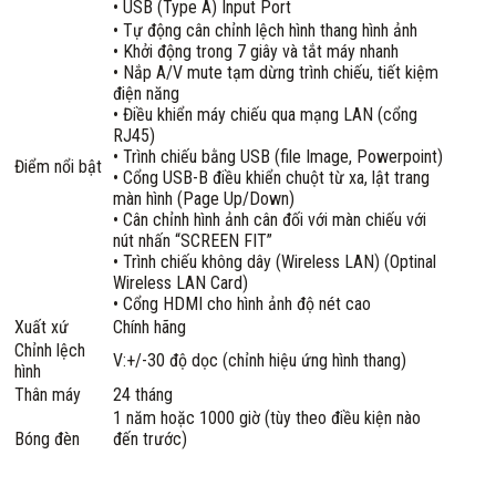
• USB (Type A) Input Port
• Tự động cân chỉnh lệch hình thang hình ảnh
• Khởi động trong 7 giây và tắt máy nhanh
• Nắp A/V mute tạm dừng trình chiếu, tiết kiệm
điện năng
• Điều khiển máy chiếu qua mạng LAN (cổng
RJ45)
• Trình chiếu bằng USB (file Image, Powerpoint)
Điểm nổi bật
• Cổng USB-B điều khiển chuột từ xa, lật trang
màn hình (Page Up/Down)
• Cân chỉnh hình ảnh cân đối với màn chiếu với
nút nhấn “SCREEN FIT”
• Trình chiếu không dây (Wireless LAN) (Optinal
Wireless LAN Card)
• Cổng HDMI cho hình ảnh độ nét cao
Xuất xứ
Chính hãng
Chỉnh lệch
V:+/-30 độ dọc (chỉnh hiệu ứng hình thang)
hình
Thân máy
24 tháng
1 năm hoặc 1000 giờ (tùy theo điều kiện nào
Bóng đèn
đến trước)