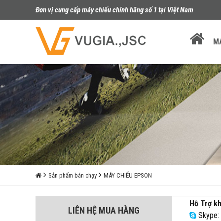
Đơn vị cung cấp máy chiếu chính hãng số 1 tại Việt Nam
M
Sản phẩm bán chạy
MÁY CHIẾU EPSON
Hỗ Trợ k
LIÊN HỆ MUA HÀNG
Skype