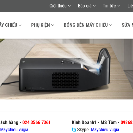
Giới thiệu
Báo giá
Tin tức
Li
ÁY CHIẾU
PHỤ KIỆN
BÓNG ĐÈN MÁY CHIẾU
SỬA 
hách hàng
-
024 3566 7361
Kinh Doanh1 - MS Tâm
-
09868
:
Maychieu vugia
Skype:
Maychieu vugia