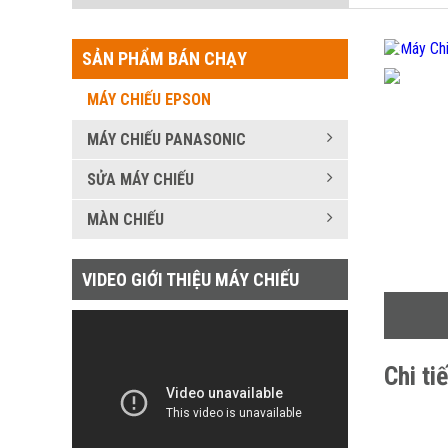
SẢN PHẨM BÁN CHẠY
MÁY CHIẾU EPSON
MÁY CHIẾU PANASONIC
SỬA MÁY CHIẾU
MÀN CHIẾU
VIDEO GIỚI THIỆU MÁY CHIẾU
Chi ti