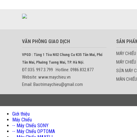
VĂN PHÒNG GIAO DỊCH
SẢN PHẨ
MÁY CHIẾU
VPGD : Tầng 1 Tòa N02 Chung Cư K35 Tân Mai, Phố
MÁY CHIẾU
Tân Mai, Phường Tương Mai, TP. Hà Nội.
ĐT:035. 997.3.799 Hotline: 0986.832.877
SỬA MÁY C
Website: www.maychieu.vn
MÀN CHIẾU
Email: Baotrimaychieu@gmail.com
Giới thiệu
Máy Chiếu
-- Máy Chiếu SONY
-- Máy Chiếu OPTOMA