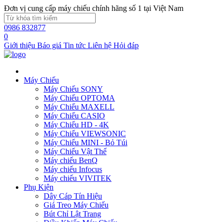
Đơn vị cung cấp máy chiếu chính hãng số 1 tại Việt Nam
0986 832877
0
Giới thiệu
Báo giá
Tin tức
Liên hệ
Hỏi đáp
Máy Chiếu
Máy Chiếu SONY
Máy Chiếu OPTOMA
Máy Chiếu MAXELL
Máy Chiếu CASIO
Máy Chiếu HD - 4K
Máy Chiếu VIEWSONIC
Máy Chiếu MINI - Bỏ Túi
Máy Chiếu Vật Thể
Máy chiếu BenQ
Máy chiếu Infocus
Máy chiếu VIVITEK
Phụ Kiện
Dây Cáp Tín Hiệu
Giá Treo Máy Chiếu
Bút Chỉ Lật Trang