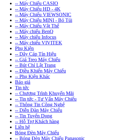
-- Máy Chiếu CASIO
-- Máy Chiếu HD - 4K
-- Máy Chiếu VIEWSONIC
-- Máy Chiếu MINI - Bỏ Túi
-- Máy Chiếu Vật Thể
-- Máy chiếu BenQ
-- Máy chiếu Infocus
-- Máy chiếu VIVITEK
Phụ Kiện
-- Dây Cáp Tín Hiệu
-- Giá Treo Máy Chiếu
-- Bút Chỉ Lật Trang
-- Điều Khiển Máy Chiếu
-- Phụ Kiện Khác
Báo giá
Tin tức
-- Chương Trình Khuyến Mãi
-- Tin tức - Tư Vấn Máy Chiếu
-- Thông Tin Công Nghệ
-- Diễn Đàn Máy Chiếu
-- Tin Tuyển Dụng
-- Hỗ Trợ Khách hàng
Liên hệ
Bóng Đèn Máy Chiếu
-- Bóng Đèn Máy Chiếu Panasonic