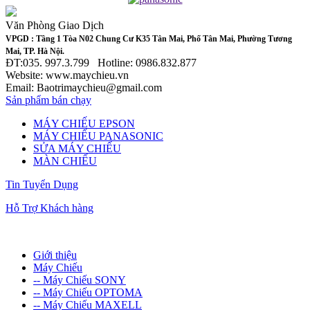
Văn Phòng Giao Dịch
VPGD : Tầng 1 Tòa N02 Chung Cư K35 Tân Mai, Phố Tân Mai, Phường Tương
Mai, TP. Hà Nội.
ĐT:035. 997.3.799 Hotline: 0986.832.877
Website: www.maychieu.vn
Email: Baotrimaychieu@gmail.com
Sản phẩm bán chạy
MÁY CHIẾU EPSON
MÁY CHIẾU PANASONIC
SỬA MÁY CHIẾU
MÀN CHIẾU
Tin Tuyển Dụng
Hỗ Trợ Khách hàng
Giới thiệu
Máy Chiếu
-- Máy Chiếu SONY
-- Máy Chiếu OPTOMA
-- Máy Chiếu MAXELL