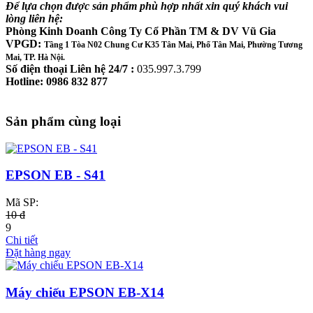
Để lựa chọn được sản phẩm phù hợp nhất xin quý khách vui
lòng liên hệ:
Phòng Kinh Doanh Công Ty Cổ Phần TM & DV Vũ Gia
VPGD:
Tầng 1 Tòa N02 Chung Cư K35 Tân Mai, Phố Tân Mai, Phường Tương
Mai, TP. Hà Nội.
Số điện thoại Liên hệ 24/7 :
035.997.3.799
Hotline: 0986 832 877
Sản phẩm cùng loại
EPSON EB - S41
Mã SP:
10 đ
9
Chi tiết
Đặt hàng ngay
Máy chiếu EPSON EB-X14