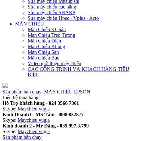
Sửa máy chiếu Mitsubishi
Sửa máy chiếu các hãng
Sửa máy chiếu SHARP
Sửa máy chiếu Hpec - Vplus - Acto
MÀN CHIẾU
Màn Chiếu 3 Chân
Màn Chiếu Treo Tường
Màn Chiếu Điện
Màn Chiếu Khung
Màn Chiếu Sàn
Màn Chiếu Bạc
Video giới thiệu máy chiếu
CÁC CÔNG TRÌNH VÀ KHÁCH HÀNG TIÊU
BIỂU
Sản phẩm bán chạy
MÁY CHIẾU EPSON
Liên hệ mua hàng
Hỗ Trợ khách hàng
-
024 3566 7361
Skype:
Maychieu vugia
Kinh Doanh1 - MS Tâm
-
0986832877
Skype:
Maychieu vugia
Kinh doanh 2 - Mr Đăng
-
035.997.3.799
Skype:
Maychieu vugia
Sản phẩm bán chạy