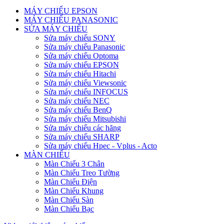
MÁY CHIẾU EPSON
MÁY CHIẾU PANASONIC
SỬA MÁY CHIẾU
Sửa máy chiếu SONY
Sửa máy chiếu Panasonic
Sửa máy chiếu Optoma
Sửa máy chiếu EPSON
Sửa máy chiếu Hitachi
Sửa máy chiếu Viewsonic
Sửa máy chiếu INFOCUS
Sửa máy chiếu NEC
Sửa máy chiếu BenQ
Sửa máy chiếu Mitsubishi
Sửa máy chiếu các hãng
Sửa máy chiếu SHARP
Sửa máy chiếu Hpec - Vplus - Acto
MÀN CHIẾU
Màn Chiếu 3 Chân
Màn Chiếu Treo Tường
Màn Chiếu Điện
Màn Chiếu Khung
Màn Chiếu Sàn
Màn Chiếu Bạc