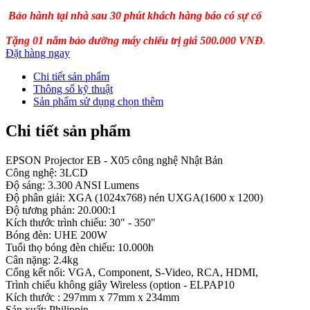
Bảo hành tại nhà sau 30 phút khách hàng báo có sự cố
Tặng
01 năm bảo dưỡng máy chiếu trị giá 500.000 VNĐ
.
Đặt hàng ngay
Chi tiết sản phẩm
Thông số kỹ thuật
Sản phẩm sử dụng chọn thêm
Chi tiết sản phẩm
EPSON Projector EB - X05 công nghệ Nhật Bản
Công nghệ: 3LCD
Độ sáng: 3.300 ANSI Lumens
Độ phân giải: XGA (1024x768) nén UXGA(1600 x 1200)
Độ tương phản: 20.000:1
Kích thước trình chiếu: 30" - 350"
Bóng đèn: UHE 200W
Tuổi thọ bóng đèn chiếu: 10.000h
Cân nặng: 2.4kg
Cổng kết nối: VGA, Component, S-Video, RCA, HDMI,
Trình chiếu không giây Wireless (option - ELPAP10
Kích thước : 297mm x 77mm x 234mm
Sản xuất: Philippin