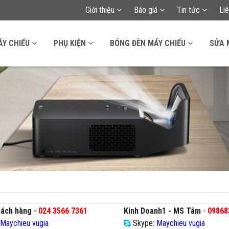
Giới thiệu
Báo giá
Tin tức
Li
ÁY CHIẾU
PHỤ KIỆN
BÓNG ĐÈN MÁY CHIẾU
SỬA 
hách hàng
-
024 3566 7361
Kinh Doanh1 - MS Tâm
-
09868
:
Maychieu vugia
Skype:
Maychieu vugia