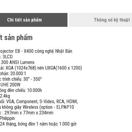
Chi tiết sản phẩm
Thông số kỹ thuật
ết sản phẩm
jector EB - X400 công nghệ Nhật Bản
ệ: 3LCD
3.300 ANSI Lumens
iải: XGA (1024x768) nén UXGA(1600 x 1200)
phản: 20.000:1
 trình chiếu: 30" - 350"
: UHE 200W
bóng đèn chiếu: 10.000h
 2.4kg
nối: VGA, Component, S-Video, RCA, HDMI,
ếu không giây Wireless (option - ELPAP10
ớc : 297mm x 77mm x 234mm
Philippin
 24 tháng, bóng đèn 1 năm hoặc 1.000 giờ