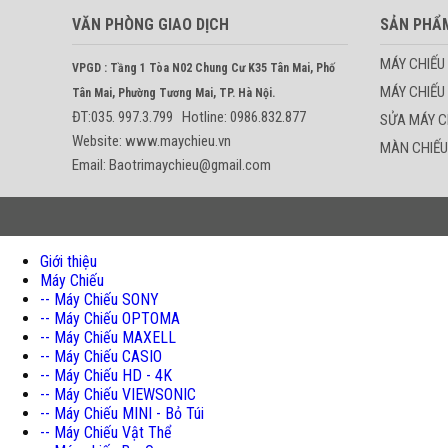
VĂN PHÒNG GIAO DỊCH
SẢN PHẨ
MÁY CHIẾU
VPGD : Tầng 1 Tòa N02 Chung Cư K35 Tân Mai, Phố
MÁY CHIẾU
Tân Mai, Phường Tương Mai, TP. Hà Nội.
ĐT:035. 997.3.799 Hotline: 0986.832.877
SỬA MÁY C
Website: www.maychieu.vn
MÀN CHIẾU
Email: Baotrimaychieu@gmail.com
Giới thiệu
Máy Chiếu
-- Máy Chiếu SONY
-- Máy Chiếu OPTOMA
-- Máy Chiếu MAXELL
-- Máy Chiếu CASIO
-- Máy Chiếu HD - 4K
-- Máy Chiếu VIEWSONIC
-- Máy Chiếu MINI - Bỏ Túi
-- Máy Chiếu Vật Thể