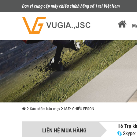
Đơn vị cung cấp máy chiếu chính hãng số 1 tại Việt Nam
M
Sản phẩm bán chạy
MÁY CHIẾU EPSON
Hỗ Trợ k
LIÊN HỆ MUA HÀNG
Skype