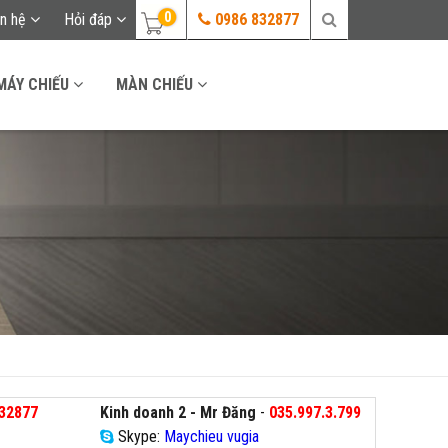
0
ên hệ
Hỏi đáp
0986 832877
MÁY CHIẾU
MÀN CHIẾU
32877
Kinh doanh 2 - Mr Đăng
-
035.997.3.799
Skype:
Maychieu vugia