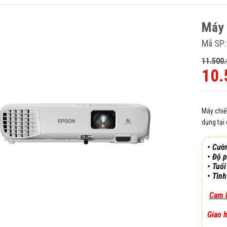
Máy 
-15%
Mã SP:
11.500.
10.
Máy chiế
dụng tại
• Cườ
•
Độ p
• Tuổi
•
Tình
Cam k
Giao 