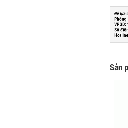
Để lựa 
Phòng 
VPGD:
Số điện
Hotlin
Sản 