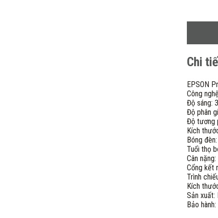
Chi ti
EPSON Pro
Công ngh
Độ sáng: 
Độ phân g
Độ tương 
Kích thước
Bóng đèn
Tuổi thọ 
Cân nặng:
Cổng kết 
Trình chi
Kích thư
Sản xuất: 
Bảo hành: