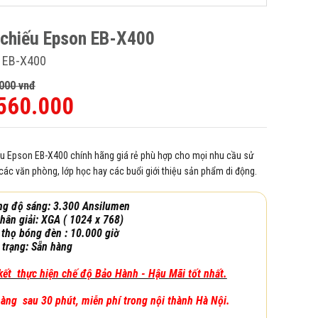
chiếu Epson EB-X400
 EB-X400
000 vnđ
560.000
u Epson EB-X400 chính hãng giá rẻ phù hợp cho mọi nhu cầu sử
 các văn phòng, lớp học hay các buổi giới thiệu sản phẩm di động.
ng độ sáng: 3.300 Ansilumen
hân giải: XGA ( 1024 x 768)
 thọ bóng đèn : 10.000 giờ
 trạng: Sẵn hàng
ết thực hiện chế độ Bảo Hành - Hậu Mãi tốt nhất.
hàng sau 30 phút, miễn phí trong nội thành Hà Nội.