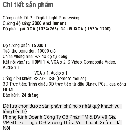
Chi tiết sản phẩm
Công nghệ: DLP - Digital Light Processing
Cường độ sáng:
3000 Ansi lumens
Độ phân giải:
XGA (1024x768).
Nén
WUXGA ( 1920x 1200)
Độ tương phản:
15000:1
Tuổi thọ bóng đèn: 10000 giờ
Chỉnh vuông hình: +/- 40 độ tự động
Kết nối vào/ ra:
HDMI 1.4,
VGA x 2, S Video, Composite Video,
Audio x 1
VGA x 1, Audio x 1
Cổng điều khiển: RS232, USB (remote mouse)
3D Trực tiếp: Trình chiếu 3D trực tiếp từ đầu Bluray, PCs... qua cổng
HDMI
Bảo hành:
24 tháng
Để lựa chọn được sản phẩm phù hợp nhất quý khách vui 
lòng liên hệ
Phòng Kinh Doanh Công Ty Cổ Phần TM & DV Vũ Gia
VPGD: Số 1 ngõ 108 Vương Thừa Vũ - Thanh Xuân - Hà 
Nội