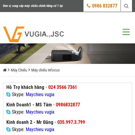
0986 832877
Đơn vị cung cấp máy chiếu chính hãng số 1 tại
Việt Nam
Máy Chiếu
Máy chiếu Infocus
Hỗ Trợ khách hàng
-
024 3566 7361
Skype:
Maychieu vugia
Kinh Doanh1 - MS Tâm
-
0986832877
Skype:
Maychieu vugia
Kinh doanh 2 - Mr Đăng
-
035.997.3.799
Skype:
Maychieu vugia