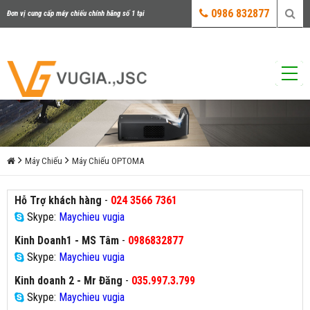
0986 832877
Đơn vị cung cấp máy chiếu chính hãng số 1 tại
Việt Nam
Máy Chiếu
Máy Chiếu OPTOMA
Hỗ Trợ khách hàng
-
024 3566 7361
Skype:
Maychieu vugia
Kinh Doanh1 - MS Tâm
-
0986832877
Skype:
Maychieu vugia
Kinh doanh 2 - Mr Đăng
-
035.997.3.799
Skype:
Maychieu vugia