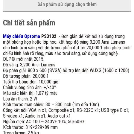
Sản phẩm sử dụng chọn thêm
Chi tiết sản phẩm
Máy chiếu Optoma
PS3102
- Đơn giản để kết nối sử dụng trong
một phòng họp hoặc lớp học, kết họp độ sáng 3,200 Ansi Lumens
cho hình tươi sáng với độ tương phản đạt tới 20,000:1 cho phép trình
chiếu hình ảnh rõ ràng, màu sắc tươi sáng, sử dụng công nghệ
DLP® mới nhất 2015.
Độ sáng: 3,200 Ansi Lumens
Độ phân giải: 800 x 600 (SVGA) hỗ trợ lên đến WUXG (1600 x 1200)
Độ tương phản: 20,000:1
Tuổi thọ bóng đèn: 10,000 giờ
Chỉnh vuông hình ảnh: +/-40°
Màu sắc hiển thị: 1,07 tỷ màu
Loa âm thanh: 2 W
Kích thước màn chiếu: 30 – 300 inch (1m đến 10m)
Cổng kết nối: VGA in x1; Composite x1; RS-232C x1; USB type B x1;
S-video x1; Audio in x1; Audio out x1
Nguồn điện: AC 100 ~ 240V± 10%, 50/60Hz
Kích thước: 319×229×89 mm
Trọng lượng: 2.5 kg