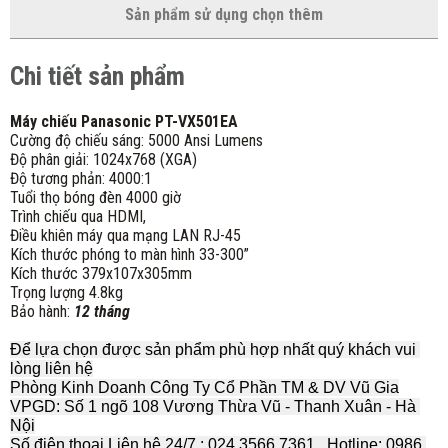
Sản phẩm sử dụng chọn thêm
Chi tiết sản phẩm
Máy chiếu Panasonic PT-VX501EA
Cường độ chiếu sáng: 5000 Ansi Lumens
Độ phân giải: 1024x768 (XGA)
Độ tương phản: 4000:1
Tuổi thọ bóng đèn 4000 giờ
Trình chiếu qua HDMI,
Điều khiên máy qua mạng LAN RJ-45
Kích thước phóng to màn hình 33-300”
Kích thước 379x107x305mm
Trọng lượng 4.8kg
Bảo hành:
12 tháng
Để lựa chọn được sản phẩm phù hợp nhất quý khách vui 
lòng liên hệ
Phòng Kinh Doanh Công Ty Cổ Phần TM & DV Vũ Gia
VPGD: Số 1 ngõ 108 Vương Thừa Vũ - Thanh Xuân - Hà 
Nội
Số điện thoại Liên hệ 24/7 : 024 3566 7361 , Hotline: 0986 