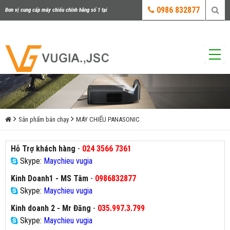
0986 832877
Đơn vị cung cấp máy chiếu chính hãng số 1 tại
Việt Nam
Sản phẩm bán chạy
MÁY CHIẾU PANASONIC
Hỗ Trợ khách hàng
-
024 3566 7361
Skype:
Maychieu vugia
Kinh Doanh1 - MS Tâm
-
0986832877
Skype:
Maychieu vugia
Kinh doanh 2 - Mr Đăng
-
035.997.3.799
Skype:
Maychieu vugia