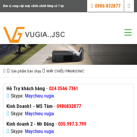
0986 832877
Đơn vị cung cấp máy chiếu chính hãng số 1 tại
Việt Nam
Sản phẩm bán chạy
MÁY CHIẾU PANASONIC
Hỗ Trợ khách hàng
-
024 3566 7361
Skype:
Maychieu vugia
Kinh Doanh1 - MS Tâm
-
0986832877
Skype:
Maychieu vugia
Kinh doanh 2 - Mr Đăng
-
035.997.3.799
Skype:
Maychieu vugia